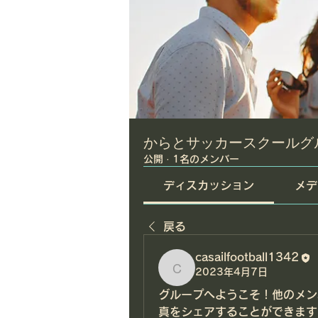
からとサッカースクールグ
公開
·
1名のメンバー
ディスカッション
メデ
戻る
casailfootball1342
casailfootball1342
2023年4月7日
グループへようこそ！他のメン
真をシェアすることができます