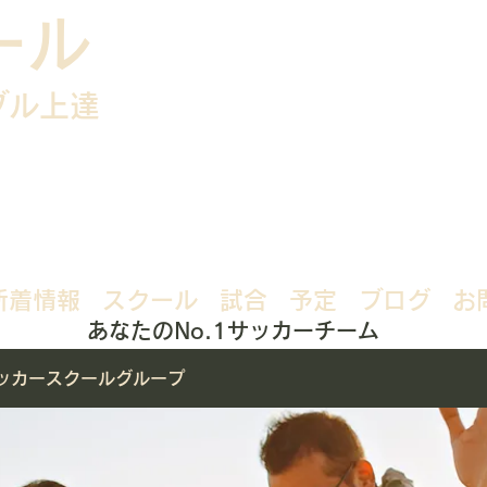
ール
ブル上達
新着情報
スクール
試合
予定
ブログ
お
あなたのNo.1サッカーチーム
ッカースクールグループ