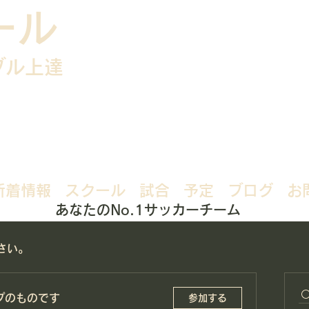
ール
ブル上達
新着情報
スクール
試合
予定
ブログ
お
あなたのNo.1サッカーチーム
さい。
プのものです
参加する