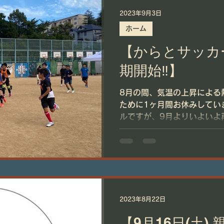
2023年9月3日
ホーム
【からとサッカ
期開始‼️】
8月の間、気温の上昇による
ために1ヶ月間お休みしてい
ルですが、9月よりいよいよ再
大会を開催予定のため、子供
組んでいました。...
2023年8月22日
【9月16日(土)