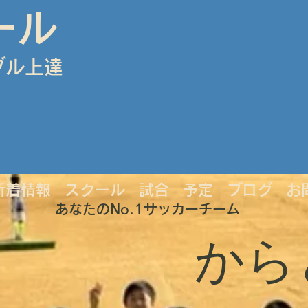
ール
ブル上達
新着情報
スクール
試合
予定
ブログ
お
あなたのNo.1サッカーチーム
から