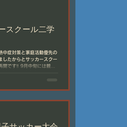
ースクール二学
熱中症対策と家庭活動優先の
ましたからとサッカースクー
開です‼️ 9月中旬には親子
達はハリキッて練習に取り
 親子サッカー大会