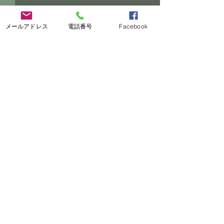
メールアドレス
電話番号
Facebook
コメント
【からとサッカースクー
【7・8月の予定
コメントを追加…
ル二学期開始‼️】
て】