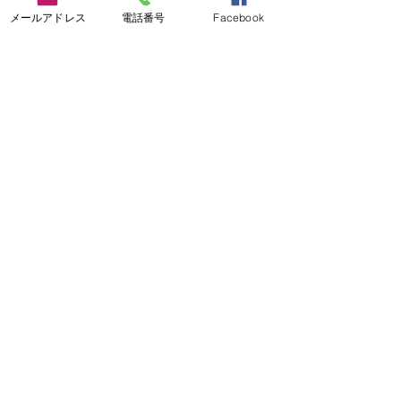
メールアドレス
電話番号
Facebook
コメント
【からとサッカースクー
【7・8月の予定
コメントを追加…
ル二学期開始‼️】
て】
からとサッカースクール